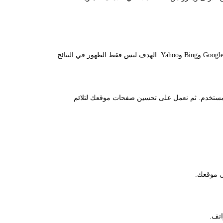
هو العملية التي نستخدم فيها مزيجًا من التحليل والتقنيات والمحتوى لجعل موقعك أكثر جذبًا لمحركات البحث مثل Google وBing وYahoo. الهدف ليس فقط الظهور في النتائج
لمستخدم. ثم نعمل على تحسين صفحات موقعك لتلائم