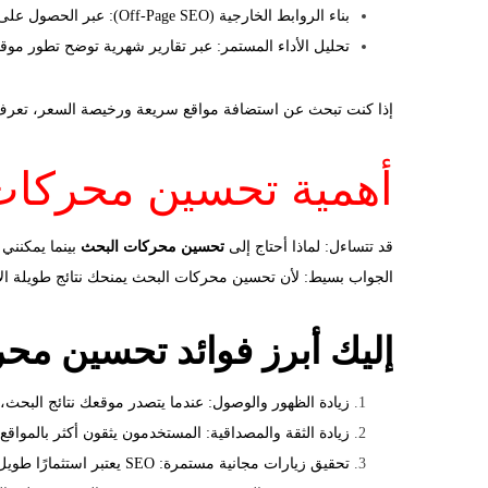
بناء الروابط الخارجية (Off-Page SEO): عبر الحصول على روابط موثوقة من مواقع قوية تعزز ترتيبك في محركات البحث.
تحليل الأداء المستمر: عبر تقارير شهرية توضح تطور موق
إذا كنت تبحث عن استضافة مواقع سريعة ورخيصة السعر، تعرف ع
أهمية تحسين محركات
قد تتساءل: لماذا أحتاج إلى
تحسين محركات البحث
بينما يمكنني 
الجواب بسيط: لأن تحسين محركات البحث يمنحك نتائج طويلة الأم
إليك أبرز فوائد تحسين مح
زيادة الظهور والوصول: عندما يتصدر موقعك نتائج البحث، 
زيادة الثقة والمصداقية: المستخدمون يثقون أكثر بالمواقع
تحقيق زيارات مجانية مستمرة: SEO يعتبر استثمارًا طويل الأمد يعيد لك الفائدة شهريًا دون تكاليف إعلانات دائمة.