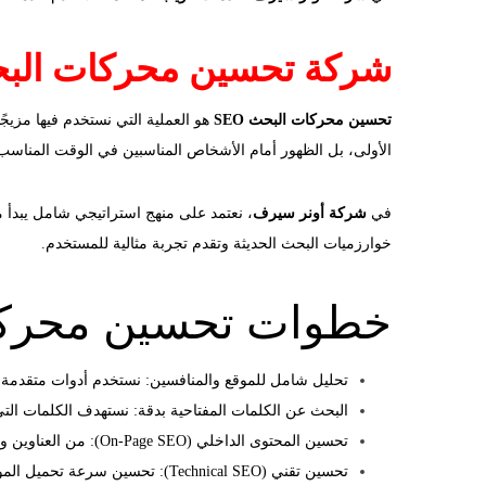
شركة تحسين محركات البحث 
تحسين محركات البحث SEO
الأولى، بل الظهور أمام الأشخاص المناسبين في الوقت المناسب
في
شركة أونر سيرف
، نعتمد على منهج استراتيجي شامل يبدأ
خوارزميات البحث الحديثة وتقدم تجربة مثالية للمستخدم.
خطوات تحسين محركات
تحليل شامل للموقع والمنافسين: نستخدم أدوات متقدمة مثل Google Search Console وAhrefs وSEMrush لتحديد نقاط القوة والضعف
البحث عن الكلمات المفتاحية بدقة: نستهدف الكلمات التي يبحث 
تحسين المحتوى الداخلي (On-Page SEO): من العناوين والوصف التعريفي إلى سرعة الصفحة، الصور، والروابط الداخلية.
تحسين تقني (Technical SEO): تحسين سرعة تحميل الموقع، إصلاح الروابط المكسورة، استخدام Schema، وضمان توافق الموقع مع الهواتف.