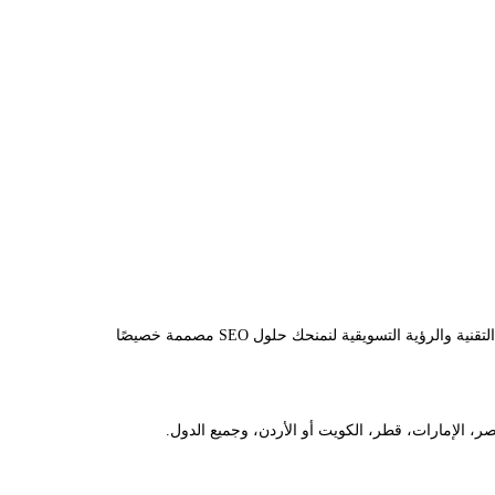
تعد شركة أونر سيرف لخدمات الويب المتكاملة من الشركات الرائدة في مجال تحسين محركات البحث في الوطن العربي. إذ نجمع بين الخبرة التقنية والرؤية التسويقية لنمنحك حلول SEO مصممة خصيصًا
 الإمارات، قطر، الكويت أو الأردن، وجميع الدول.