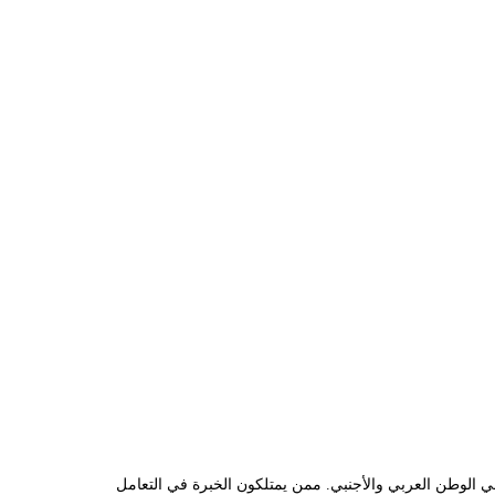
لم الإنترنت، التخصص هو كلمة السر. لذلك نوفر في شركة أونر سيرف لخدمات الويب المتكاملة فريقًا يضم أفضل متخصصي سيو SEO في الوطن العربي والأجنبي. ممن يمتلكون الخبرة في التعامل