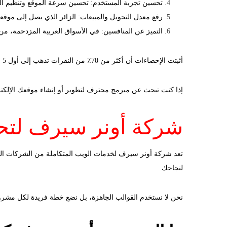
تحسين تجربة المستخدم: تحسين سرعة الموقع وتنظيم الم
رفع معدل التحويل والمبيعات: الزائر الذي يصل إلى موقع
التميز عن المنافسين: في الأسواق العربية المزدحمة، من يطبق SEO بذكاء يملك 
أثبتت الإحصاءات أن أكثر من 70٪ من النقرات تذهب إلى أول 5 نتائج في جوجل، ما يعني أن تحسين ترتيبك ليس رفاهية بل ضرورة استراتيجية.
إذا كنت تبحث عن مبرمج محترف لتطوير أو إنشاء موقعك الإلكتر
شركة أونر سيرف لت
لنجاحك.
نحن لا نستخدم القوالب الجاهزة، بل نضع خطة فريدة لكل مشروع